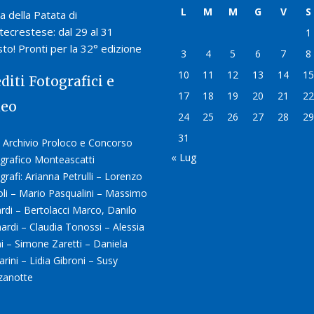
L
M
M
G
V
S
a della Patata di
ecrestese: dal 29 al 31
1
to! Pronti per la 32° edizione
3
4
5
6
7
8
10
11
12
13
14
15
diti Fotografici e
17
18
19
20
21
22
deo
24
25
26
27
28
29
31
 Archivio Proloco e Concorso
« Lug
grafico Monteascatti
grafi: Arianna Petrulli – Lorenzo
oli – Mario Pasqualini – Massimo
ardi – Bertolacci Marco, Danilo
ardi – Claudia Tonossi – Alessia
ni – Simone Zaretti – Daniela
arini – Lidia Gibroni – Susy
zanotte