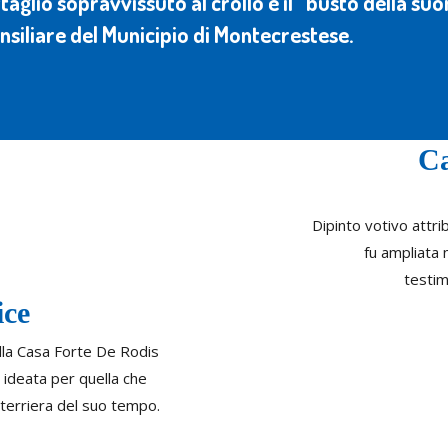
ettaglio sopravvissuto al crollo è il “busto della su
onsiliare del Municipio di Montecrestese.
Ca
Dipinto votivo attri
fu ampliata 
testim
ice
della Casa Forte De Rodis
ideata per quella che
terriera del suo tempo.