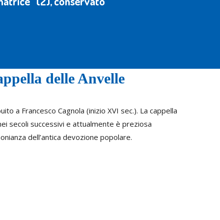
onatrice” (2), conservato
ppella delle Anvelle
buito a Francesco Cagnola (inizio XVI sec.). La cappella
nei secoli successivi e attualmente è preziosa
onianza dell’antica devozione popolare.