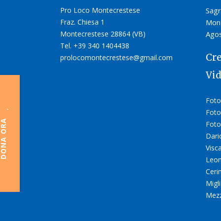
Pro Loco Montecrestese
Sagr
Fraz. Chiesa 1
Mont
Montecrestese 28864 (VB)
Agos
Tel. +39 340 1404438
Cre
prolocomontecrestese@gmail.com
Vi
Foto
Foto
ONA ORA
Foto
Dari
Visc
Leon
Ceri
Migli
Mez