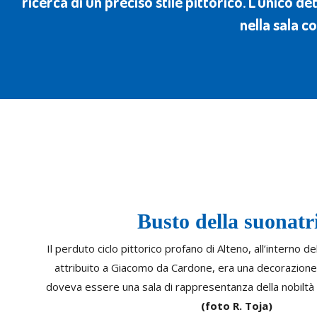
ricerca di un preciso stile pittorico. L’unico d
nella sala c
Busto della suonatr
Il perduto ciclo pittorico profano di Alteno, all’interno 
attribuito a Giacomo da Cardone, era una decorazione 
doveva essere una sala di rappresentanza della nobiltà 
(foto R. Toja)