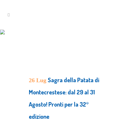
News
Sagra della Patata di
26 Lug
Montecrestese: dal 29 al 31
Agosto! Pronti per la 32°
edizione
Posted at 10:33h
in
Press