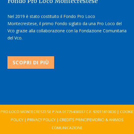
Fondo Pro Loco Montecrestese
Nel 2019 è stato costituito il Fondo Pro Loco
Montecrestese, il primo Fondo siglato da una Pro Loco del
Vco grazie alla collaborazione con la Fondazione Comunitaria
del Vco.
SCOPRI DI PIÙ
PRO LOCO MONTECRESTESE P.IVA 01775400037 C.F. 92011810030 |
COOKIE
POLICY
|
PRIVACY POLICY
| CREDITS
PRINCIPEMORICI
&
ANIMOS
COMUNICAZIONE