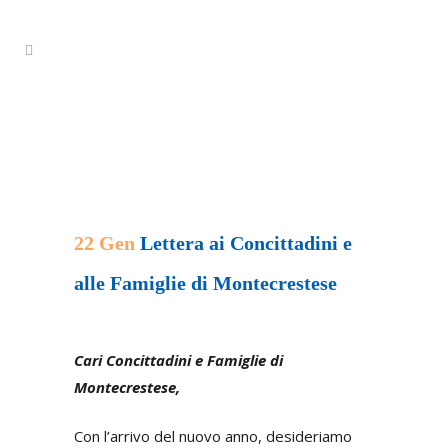
22 Gen
Lettera ai Concittadini e
alle Famiglie di Montecrestese
Posted at 15:05h
in
Press
by
simona
Cari Concittadini e Famiglie di
Montecrestese,
Con l’arrivo del nuovo anno, desideriamo