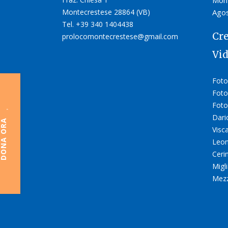
Mont
Montecrestese 28864 (VB)
Agos
Tel. +39 340 1404438
Cre
prolocomontecrestese@gmail.com
Vi
Foto
Foto
Foto
Dari
ONA ORA
Visc
Leon
Ceri
Migli
Mez