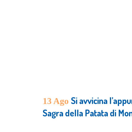
Si avvicina l’app
13 Ago
Sagra della Patata di Mo
Posted at 21:59h
in
Press