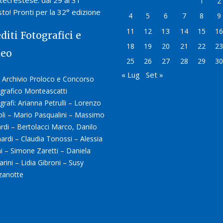
ecrestese: dal 29 al 31
1
2
to! Pronti per la 32° edizione
4
5
6
7
8
9
13
11
12
14
15
16
diti Fotografici e
18
19
20
21
22
23
deo
25
26
27
28
29
30
« Lug
Set »
 Archivio Proloco e Concorso
grafico Monteascatti
grafi: Arianna Petrulli – Lorenzo
oli – Mario Pasqualini – Massimo
ardi – Bertolacci Marco, Danilo
ardi – Claudia Tonossi – Alessia
ni – Simone Zaretti – Daniela
arini – Lidia Gibroni – Susy
zanotte