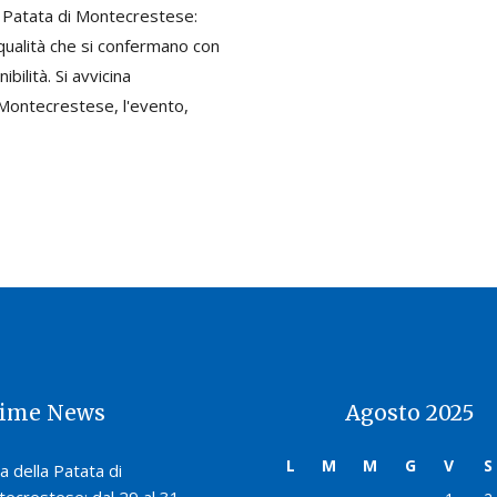
a Patata di Montecrestese:
qualità che si confermano con
bilità. Si avvicina
 Montecrestese, l'evento,
time News
Agosto 2025
L
M
M
G
V
S
a della Patata di